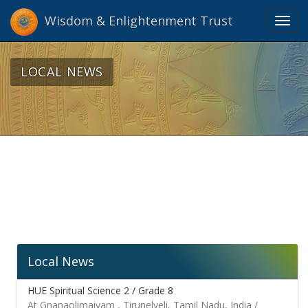
Wisdom & Enlightenment Trust
Toggl
navig
LOCAL NEWS
Local News
HUE Spiritual Science 2 / Grade 8
At Gnanaolimaiyam , Tirunelveli, Tamil Nadu, India /